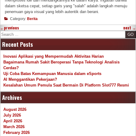
memproses ide dan menuangkannya ke dalam karya. Ingatlah bahwa
dalam sketsa cepat, setiap garis yang "salah" adalah langkah menuju
penemuan gaya visual yang lebih autentik dan berani.
Category:
Berita
←
previous
next
→
Search
Recent Posts
Inovasi Aplikasi yang Mempermudah Aktivitas Harian
Bagaimana Rumah Sakit Beroperasi Tanpa Teknologi Analisis
Cerdas?
Uji Coba Batas Kemampuan Manusia dalam eSports
AI Menggantikan Pekerjaan?
Kesalahan Umum Pemula Saat Bermain Di Platform Slot777 Resmi
Archives
August 2026
July 2026
April 2026
March 2026
February 2026