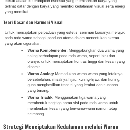
efektif adalah keterampilan esensial yang memisahkan karya yang
terlihat datar dengan karya yang memiliki kedalaman visual serta energi
yang memikat.
Teori Dasar dan Harmoni Visual
Untuk menciptakan perpaduan yang estetis, seniman biasanya merujuk
pada roda warna sebagai panduan utama dalam menentukan skema
yang akan digunakan:
Warna Komplementer:
Menggabungkan dua warna yang
saling berhadapan pada roda warna, seperti biru dan
oranye, untuk menciptakan kontras tinggi dan kesan yang
dinamis.
Warna Analog:
Memadukan warna-warna yang letaknya
bersebelahan, misalnya hijau, kuning-hijau, dan kuning,
guna menghasilkan transisi yang lembut dan suasana
yang tenang.
Warna Triadik:
Menggunakan tiga warna yang
membentuk segitiga sama sisi pada roda warna untuk
memberikan kesan yang berwarna-warni namun tetap
seimbang.
Strategi Menciptakan Kedalaman melalui Warna