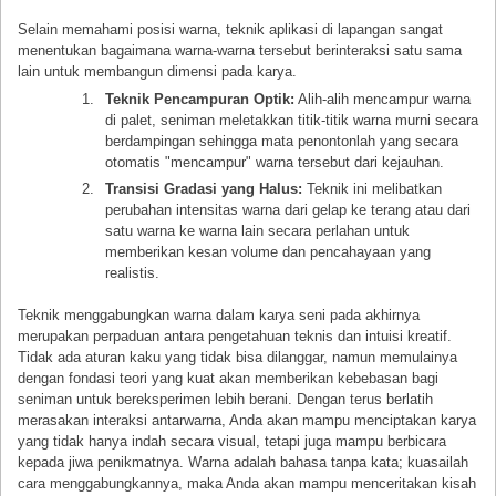
Selain memahami posisi warna, teknik aplikasi di lapangan sangat
menentukan bagaimana warna-warna tersebut berinteraksi satu sama
lain untuk membangun dimensi pada karya.
Teknik Pencampuran Optik:
Alih-alih mencampur warna
di palet, seniman meletakkan titik-titik warna murni secara
berdampingan sehingga mata penontonlah yang secara
otomatis "mencampur" warna tersebut dari kejauhan.
Transisi Gradasi yang Halus:
Teknik ini melibatkan
perubahan intensitas warna dari gelap ke terang atau dari
satu warna ke warna lain secara perlahan untuk
memberikan kesan volume dan pencahayaan yang
realistis.
Teknik menggabungkan warna dalam karya seni pada akhirnya
merupakan perpaduan antara pengetahuan teknis dan intuisi kreatif.
Tidak ada aturan kaku yang tidak bisa dilanggar, namun memulainya
dengan fondasi teori yang kuat akan memberikan kebebasan bagi
seniman untuk bereksperimen lebih berani. Dengan terus berlatih
merasakan interaksi antarwarna, Anda akan mampu menciptakan karya
yang tidak hanya indah secara visual, tetapi juga mampu berbicara
kepada jiwa penikmatnya. Warna adalah bahasa tanpa kata; kuasailah
cara menggabungkannya, maka Anda akan mampu menceritakan kisah