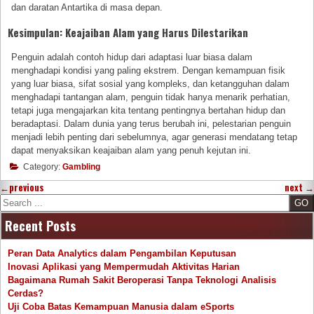
dan daratan Antartika di masa depan.
Kesimpulan: Keajaiban Alam yang Harus Dilestarikan
Penguin adalah contoh hidup dari adaptasi luar biasa dalam
menghadapi kondisi yang paling ekstrem. Dengan kemampuan fisik
yang luar biasa, sifat sosial yang kompleks, dan ketangguhan dalam
menghadapi tantangan alam, penguin tidak hanya menarik perhatian,
tetapi juga mengajarkan kita tentang pentingnya bertahan hidup dan
beradaptasi. Dalam dunia yang terus berubah ini, pelestarian penguin
menjadi lebih penting dari sebelumnya, agar generasi mendatang tetap
dapat menyaksikan keajaiban alam yang penuh kejutan ini.
Category:
Gambling
←
previous
next
→
Search
Recent Posts
Peran Data Analytics dalam Pengambilan Keputusan
Inovasi Aplikasi yang Mempermudah Aktivitas Harian
Bagaimana Rumah Sakit Beroperasi Tanpa Teknologi Analisis
Cerdas?
Uji Coba Batas Kemampuan Manusia dalam eSports