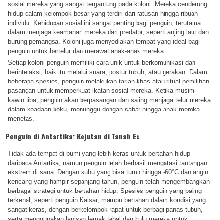
sosial mereka yang sangat tergantung pada koloni. Mereka cenderung
hidup dalam kelompok besar yang terdiri dari ratusan hingga ribuan
individu. Kehidupan sosial ini sangat penting bagi penguin, terutama
dalam menjaga keamanan mereka dari predator, seperti anjing laut dan
burung pemangsa. Koloni juga menyediakan tempat yang ideal bagi
penguin untuk bertelur dan merawat anak-anak mereka.
Setiap koloni penguin memiliki cara unik untuk berkomunikasi dan
berinteraksi, baik itu melalui suara, postur tubuh, atau gerakan. Dalam
beberapa spesies, penguin melakukan tarian khas atau ritual pemilihan
pasangan untuk memperkuat ikatan sosial mereka. Ketika musim
kawin tiba, penguin akan berpasangan dan saling menjaga telur mereka
dalam keadaan beku, menunggu dengan sabar hingga anak mereka
menetas.
Penguin di Antartika: Kejutan di Tanah Es
Tidak ada tempat di bumi yang lebih keras untuk bertahan hidup
daripada Antartika, namun penguin telah berhasil mengatasi tantangan
ekstrem di sana. Dengan suhu yang bisa turun hingga -60°C dan angin
kencang yang hampir sepanjang tahun, penguin telah mengembangkan
berbagai strategi untuk bertahan hidup. Spesies penguin yang paling
terkenal, seperti penguin Kaisar, mampu bertahan dalam kondisi yang
sangat keras, dengan berkelompok rapat untuk berbagi panas tubuh,
serta menggunakan lapisan lemak tebal dan bulu mereka untuk