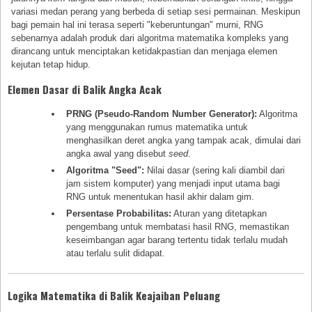
variasi medan perang yang berbeda di setiap sesi permainan. Meskipun
bagi pemain hal ini terasa seperti "keberuntungan" murni, RNG
sebenarnya adalah produk dari algoritma matematika kompleks yang
dirancang untuk menciptakan ketidakpastian dan menjaga elemen
kejutan tetap hidup.
Elemen Dasar di Balik Angka Acak
PRNG (Pseudo-Random Number Generator):
Algoritma
yang menggunakan rumus matematika untuk
menghasilkan deret angka yang tampak acak, dimulai dari
angka awal yang disebut
seed
.
Algoritma "Seed":
Nilai dasar (sering kali diambil dari
jam sistem komputer) yang menjadi input utama bagi
RNG untuk menentukan hasil akhir dalam gim.
Persentase Probabilitas:
Aturan yang ditetapkan
pengembang untuk membatasi hasil RNG, memastikan
keseimbangan agar barang tertentu tidak terlalu mudah
atau terlalu sulit didapat.
Logika Matematika di Balik Keajaiban Peluang