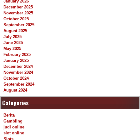
January 2026
December 2025
November 2025
October 2025
September 2025
August 2025
July 2025
June 2025
May 2025
February 2025
January 2025
December 2024
November 2024
October 2024
September 2024
August 2024
Categories
Berita
Gambling
judi online
slot online
Slots