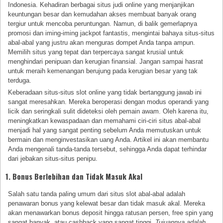
Indonesia. Kehadiran berbagai situs judi online yang menjanjikan
keuntungan besar dan kemudahan akses membuat banyak orang
tergiur untuk mencoba peruntungan. Namun, di balik gemerlapnya
promosi dan iming-iming jackpot fantastis, mengintai bahaya situs-situs
abal-abal yang justru akan menguras dompet Anda tanpa ampun.
Memilih situs yang tepat dan terpercaya sangat krusial untuk
menghindari penipuan dan kerugian finansial. Jangan sampai hasrat
untuk meraih kemenangan berujung pada kerugian besar yang tak
terduga.
Keberadaan situs-situs slot online yang tidak bertanggung jawab ini
sangat meresahkan. Mereka beroperasi dengan modus operandi yang
licik dan seringkali sulit dideteksi oleh pemain awam. Oleh karena itu,
meningkatkan kewaspadaan dan memahami ciri-ciri situs abal-abal
menjadi hal yang sangat penting sebelum Anda memutuskan untuk
bermain dan menginvestasikan uang Anda. Artikel ini akan membantu
Anda mengenali tanda-tanda tersebut, sehingga Anda dapat terhindar
dari jebakan situs-situs penipu.
1. Bonus Berlebihan dan Tidak Masuk Akal
Salah satu tanda paling umum dari situs slot abal-abal adalah
penawaran bonus yang kelewat besar dan tidak masuk akal. Mereka
akan menawarkan bonus deposit hingga ratusan persen, free spin yang
sangat banyak, atau cashback yang sangat tinggi.
Tujuannya adalah