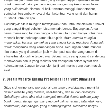
untuk memikat calon pemain dengan iming-iming keuntungan besar
yang sulit ditolak.
Namun, di balik tawaran menggiurkan tersebut,
seringkali tersembunyi syarat dan ketentuan yang rumit dan hampir
mustahil untuk dicapai.
Contohnya:
Situs mungkin mewajibkan Anda untuk melakukan turnover
yang sangat tinggi sebelum bisa menarik bonus. Bayangkan, Anda
harus memasang taruhan hingga puluhan juta rupiah hanya untuk bisa
menarik bonus beberapa ratus ribu rupiah.
Atau, mereka mungkin
menerapkan batasan penarikan yang sangat ketat, membuat Anda sulit
untuk mengambil uang kemenangan Anda.
Kecurigaan harus muncul
jika bonus yang ditawarkan jauh melampaui standar yang umum di
situs-situs slot online terpercaya. Sebuah situs yang bonafid cenderung
menawarkan bonus yang realistis dan transparan dalam syarat dan
ketentuannya. Jangan terbuai oleh janji-janji manis yang tidak masuk
akal.
2. Desain Website Kurang Profesional dan Sulit Dinavigasi
Situs slot online yang profesional dan terpercaya biasanya memiliki
desain website yang modern, user-friendly, dan mudah dinavigasi.
Sebaliknya, situs abal-abal seringkali memiliki desain website yang
buruk, penuh dengan gambar yang berkualitas rendah, tata letak yang
berantakan, dan navigasi yang membingungkan.
Kehadiran banyak