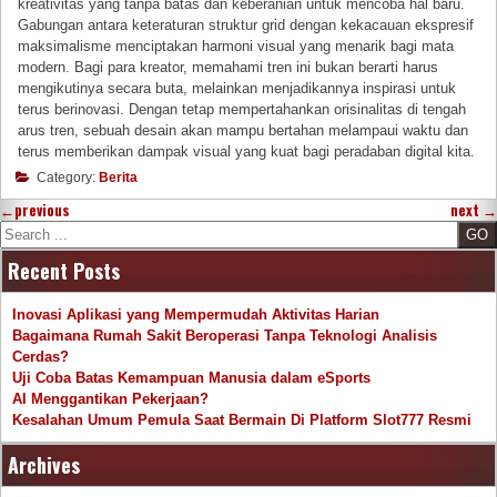
kreativitas yang tanpa batas dan keberanian untuk mencoba hal baru.
Gabungan antara keteraturan struktur grid dengan kekacauan ekspresif
maksimalisme menciptakan harmoni visual yang menarik bagi mata
modern. Bagi para kreator, memahami tren ini bukan berarti harus
mengikutinya secara buta, melainkan menjadikannya inspirasi untuk
terus berinovasi. Dengan tetap mempertahankan orisinalitas di tengah
arus tren, sebuah desain akan mampu bertahan melampaui waktu dan
terus memberikan dampak visual yang kuat bagi peradaban digital kita.
Category:
Berita
←
previous
next
→
Search
Recent Posts
Inovasi Aplikasi yang Mempermudah Aktivitas Harian
Bagaimana Rumah Sakit Beroperasi Tanpa Teknologi Analisis
Cerdas?
Uji Coba Batas Kemampuan Manusia dalam eSports
AI Menggantikan Pekerjaan?
Kesalahan Umum Pemula Saat Bermain Di Platform Slot777 Resmi
Archives