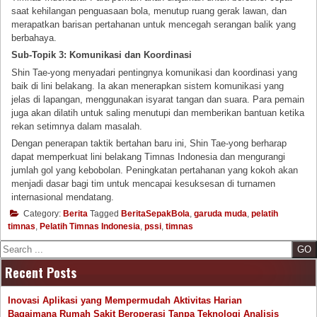
saat kehilangan penguasaan bola, menutup ruang gerak lawan, dan
merapatkan barisan pertahanan untuk mencegah serangan balik yang
berbahaya.
Sub-Topik 3: Komunikasi dan Koordinasi
Shin Tae-yong menyadari pentingnya komunikasi dan koordinasi yang
baik di lini belakang. Ia akan menerapkan sistem komunikasi yang
jelas di lapangan, menggunakan isyarat tangan dan suara. Para pemain
juga akan dilatih untuk saling menutupi dan memberikan bantuan ketika
rekan setimnya dalam masalah.
Dengan penerapan taktik bertahan baru ini, Shin Tae-yong berharap
dapat memperkuat lini belakang Timnas Indonesia dan mengurangi
jumlah gol yang kebobolan. Peningkatan pertahanan yang kokoh akan
menjadi dasar bagi tim untuk mencapai kesuksesan di turnamen
internasional mendatang.
Category:
Berita
Tagged
BeritaSepakBola
,
garuda muda
,
pelatih
timnas
,
Pelatih Timnas Indonesia
,
pssi
,
timnas
Search
Recent Posts
Inovasi Aplikasi yang Mempermudah Aktivitas Harian
Bagaimana Rumah Sakit Beroperasi Tanpa Teknologi Analisis