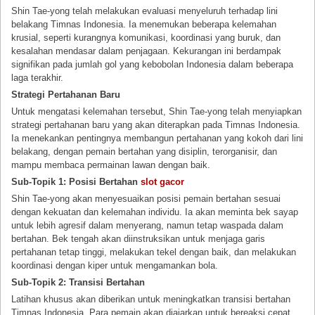
Shin Tae-yong telah melakukan evaluasi menyeluruh terhadap lini
belakang Timnas Indonesia. Ia menemukan beberapa kelemahan
krusial, seperti kurangnya komunikasi, koordinasi yang buruk, dan
kesalahan mendasar dalam penjagaan. Kekurangan ini berdampak
signifikan pada jumlah gol yang kebobolan Indonesia dalam beberapa
laga terakhir.
Strategi Pertahanan Baru
Untuk mengatasi kelemahan tersebut, Shin Tae-yong telah menyiapkan
strategi pertahanan baru yang akan diterapkan pada Timnas Indonesia.
Ia menekankan pentingnya membangun pertahanan yang kokoh dari lini
belakang, dengan pemain bertahan yang disiplin, terorganisir, dan
mampu membaca permainan lawan dengan baik.
Sub-Topik 1: Posisi Bertahan
slot gacor
Shin Tae-yong akan menyesuaikan posisi pemain bertahan sesuai
dengan kekuatan dan kelemahan individu. Ia akan meminta bek sayap
untuk lebih agresif dalam menyerang, namun tetap waspada dalam
bertahan. Bek tengah akan diinstruksikan untuk menjaga garis
pertahanan tetap tinggi, melakukan tekel dengan baik, dan melakukan
koordinasi dengan kiper untuk mengamankan bola.
Sub-Topik 2: Transisi Bertahan
Latihan khusus akan diberikan untuk meningkatkan transisi bertahan
Timnas Indonesia. Para pemain akan diajarkan untuk bereaksi cepat