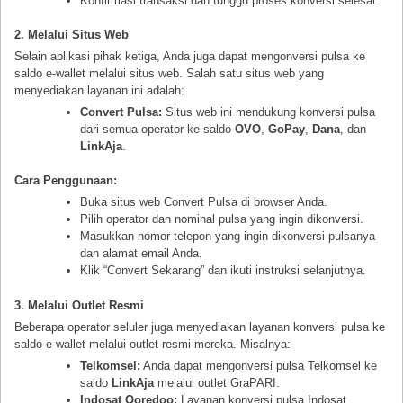
Konfirmasi transaksi dan tunggu proses konversi selesai.
2. Melalui Situs Web
Selain aplikasi pihak ketiga, Anda juga dapat mengonversi pulsa ke
saldo e-wallet melalui situs web. Salah satu situs web yang
menyediakan layanan ini adalah:
Convert Pulsa:
Situs web ini mendukung konversi pulsa
dari semua operator ke saldo
OVO
,
GoPay
,
Dana
, dan
LinkAja
.
Cara Penggunaan:
Buka situs web Convert Pulsa di browser Anda.
Pilih operator dan nominal pulsa yang ingin dikonversi.
Masukkan nomor telepon yang ingin dikonversi pulsanya
dan alamat email Anda.
Klik “Convert Sekarang” dan ikuti instruksi selanjutnya.
3. Melalui Outlet Resmi
Beberapa operator seluler juga menyediakan layanan konversi pulsa ke
saldo e-wallet melalui outlet resmi mereka. Misalnya:
Telkomsel:
Anda dapat mengonversi pulsa Telkomsel ke
saldo
LinkAja
melalui outlet GraPARI.
Indosat Ooredoo:
Layanan konversi pulsa Indosat