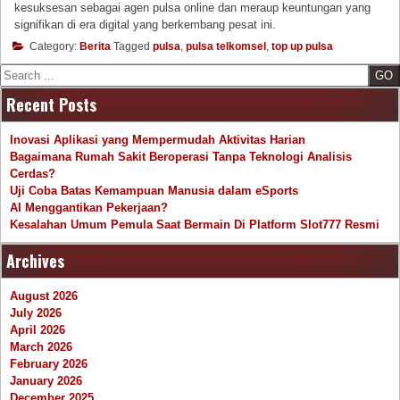
kesuksesan sebagai agen pulsa online dan meraup keuntungan yang
signifikan di era digital yang berkembang pesat ini.
Category:
Berita
Tagged
pulsa
,
pulsa telkomsel
,
top up pulsa
Search
Recent Posts
Inovasi Aplikasi yang Mempermudah Aktivitas Harian
Bagaimana Rumah Sakit Beroperasi Tanpa Teknologi Analisis
Cerdas?
Uji Coba Batas Kemampuan Manusia dalam eSports
AI Menggantikan Pekerjaan?
Kesalahan Umum Pemula Saat Bermain Di Platform Slot777 Resmi
Archives
August 2026
July 2026
April 2026
March 2026
February 2026
January 2026
December 2025