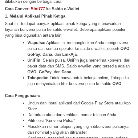
dilakukan dengan berbagai cara.
Cara Convert
Slot777
ke Saldo e-Wallet
1. Melalui Aplikasi Pihak Ketiga
Saat ini, terdapat banyak aplikasi pihak ketiga yang menawarkan
layanan konversi pulsa ke saldo e-wallet. Beberapa aplikasi populer
yang bisa digunakan antara lain:
Viapulsa:
Aplikasi ini memungkinkan Anda mengonversi
pulsa dari semua operator ke saldo e-wallet, seperti
OVO
,
GoPay
,
Dana
, dan
LinkAja
.
UniPin:
Selain pulsa, UniPin juga menerima konversi dari
paket data dan SMS. Saldo e-wallet yang tersedia adalah
OVO
,
GoPay
, dan
Dana
.
Tokopedia:
Tidak hanya untuk belanja online, Tokopedia
juga menyediakan fitur konversi pulsa ke saldo
OVO
.
Cara Penggunaan:
Unduh dan instal aplikasi dari Google Play Store atau App
Store.
Daftarkan akun dan verifikasi nomor telepon Anda.
Pilih opsi “Konversi Pulsa”.
Masukkan nomor telepon yang ingin dikonversi pulsanya
dan nominal yang akan ditransfer.