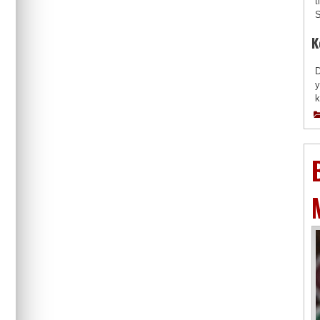
t
S
K
D
y
k