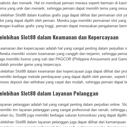
ealistis dan menarik. Hal ini membuat pemain merasa seperti bermain di kasi
ema yang unik dan menarik, sehingga pemain dapat memilih tema yang sesua
elebihan Slot88 dalam kualitas grafis juga dapat dilihat dari permainan slot 
lot yang dapat dipilih oleh pemain. Mereka juga memiliki permainan slot ya
engan kualitas grafis yang tinggi, pemain dapat merasakan pengalaman ber
elebihan Slot88 dalam Keamanan dan Kepercayaan
eamanan dan kepercayaan adalah hal yang sangat penting dalam perjudian on
ereka memiliki sistem keamanan yang canggih dan terjamin, sehingga pemai
uga memiliki lisensi yang sah dari PAGCOR (Philippine Amusement and Gami
dalah provider game yang terpercaya.
elebihan Slot88 dalam keamanan dan kepercayaan juga dapat dilihat dari pr
emiliki berbagai metode pembayaran yang dapat dipilih oleh pemain, seperti ba
roses deposit dan withdraw yang cepat dan mudah, sehingga pemain dapat 
elebihan Slot88 dalam Layanan Pelanggan
ayanan pelanggan adalah hal yang sangat penting dalam perjudian online. Sl
emiliki tim layanan pelanggan yang sangat profesional dan ramah, sehingga
elain itu, Slot88 juga memiliki berbagai saluran komunikasi yang dapat dipilih
elebihan Slot88 dalam layanan pelanggan juga dapat dilihat dari kemampuan