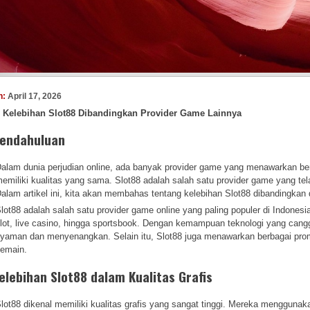
n:
April 17, 2026
 Kelebihan Slot88 Dibandingkan Provider Game Lainnya
endahuluan
alam dunia perjudian online, ada banyak provider game yang menawarkan be
emiliki kualitas yang sama. Slot88 adalah salah satu provider game yang t
alam artikel ini, kita akan membahas tentang kelebihan Slot88 dibandingkan
lot88 adalah salah satu provider game online yang paling populer di Indones
lot, live casino, hingga sportsbook. Dengan kemampuan teknologi yang can
yaman dan menyenangkan. Selain itu, Slot88 juga menawarkan berbagai pr
emain.
elebihan Slot88 dalam Kualitas Grafis
lot88 dikenal memiliki kualitas grafis yang sangat tinggi. Mereka menggunaka