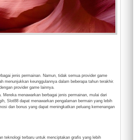
rbagai jenis permainan. Namun, tidak semua provider game
elah menunjukkan keunggulannya dalam beberapa tahun terakhir.
 dengan provider game lainnya.
ia. Mereka menawarkan berbagai jenis permainan, mulai dari
ggih, Slot88 dapat menawarkan pengalaman bermain yang lebih
omosi dan bonus yang dapat meningkatkan peluang kemenangan
n teknologi terbaru untuk menciptakan grafis yang lebih