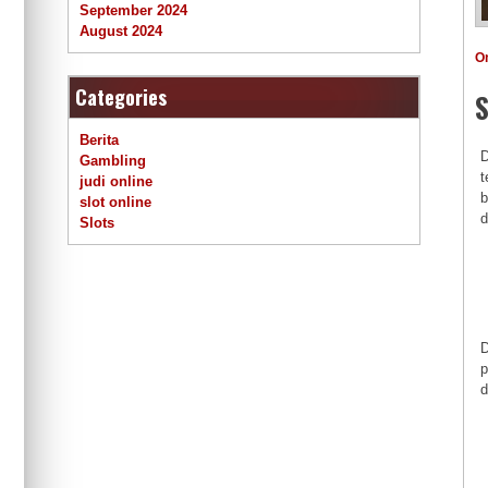
September 2024
August 2024
O
Categories
S
Berita
D
Gambling
t
judi online
b
slot online
d
Slots
D
p
d