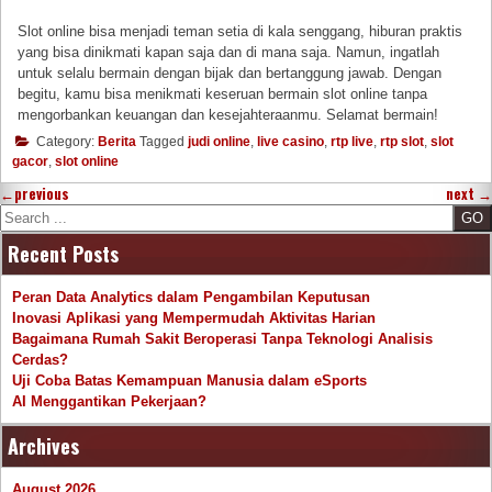
Slot online bisa menjadi teman setia di kala senggang, hiburan praktis
yang bisa dinikmati kapan saja dan di mana saja. Namun, ingatlah
untuk selalu bermain dengan bijak dan bertanggung jawab. Dengan
begitu, kamu bisa menikmati keseruan bermain slot online tanpa
mengorbankan keuangan dan kesejahteraanmu. Selamat bermain!
Category:
Berita
Tagged
judi online
,
live casino
,
rtp live
,
rtp slot
,
slot
gacor
,
slot online
←
previous
next
→
Search
Recent Posts
Peran Data Analytics dalam Pengambilan Keputusan
Inovasi Aplikasi yang Mempermudah Aktivitas Harian
Bagaimana Rumah Sakit Beroperasi Tanpa Teknologi Analisis
Cerdas?
Uji Coba Batas Kemampuan Manusia dalam eSports
AI Menggantikan Pekerjaan?
Archives
August 2026