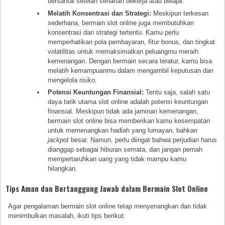
bersantai setelah seharian bekerja atau belajar.
Melatih Konsentrasi dan Strategi:
Meskipun terkesan
sederhana, bermain slot online juga membutuhkan
konsentrasi dan strategi tertentu. Kamu perlu
memperhatikan pola pembayaran, fitur bonus, dan tingkat
volatilitas untuk memaksimalkan peluangmu meraih
kemenangan. Dengan bermain secara teratur, kamu bisa
melatih kemampuanmu dalam mengambil keputusan dan
mengelola risiko.
Potensi Keuntungan Finansial:
Tentu saja, salah satu
daya tarik utama slot online adalah potensi keuntungan
finansial. Meskipun tidak ada jaminan kemenangan,
bermain slot online bisa memberikan kamu kesempatan
untuk memenangkan hadiah yang lumayan, bahkan
jackpot
besar. Namun, perlu diingat bahwa perjudian harus
dianggap sebagai hiburan semata, dan jangan pernah
mempertaruhkan uang yang tidak mampu kamu
hilangkan.
Tips Aman dan Bertanggung Jawab dalam Bermain Slot Online
Agar pengalaman bermain slot online tetap menyenangkan dan tidak
menimbulkan masalah, ikuti tips berikut: