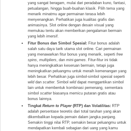
yang sangat beragam, mulai dari peradaban kuno, fantasi,
petualangan, hingga buah-buahan klasik. Pilih tema yang
menarik minatmu agar permainan terasa lebih
menyenangkan. Perhatikan juga kualitas grafis dan
animasinya. Slot online dengan desain visual yang
memukau tentu akan memberikan pengalaman bermain
yang lebih imersif.
Fitur Bonus dan Simbol Spesial:
Fitur bonus adalah
salah satu daya tarik utama slot online. Cari permainan
yang menawarkan fitur bonus yang menarik, seperti
free
spins
,
multipliers
, dan
mini-games
. Fitur-fitur ini tidak
hanya meningkatkan keseruan bermain, tetapi juga
meningkatkan peluangmu untuk meraih kemenangan yang
lebih besar. Perhatikan juga simbol-simbol spesial seperti
wild
dan
scatter
. Simbol
wild
dapat menggantikan simbol
lain untuk membentuk kombinasi pemenang, sementara
simbol
scatter
biasanya memicu putaran gratis atau
bonus lainnya.
Tingkat
Return to Player
(RTP) dan Volatilitas:
RTP
adalah persentase teoretis dari total taruhan yang akan
dikembalikan kepada pemain dalam jangka panjang.
Semakin tinggi nilai RTP, semakin besar peluangmu untuk
mendapatkan kembali sebagian dari uang yang kamu