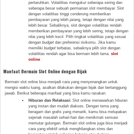
pertaruhkan. Volatilitas mengukur seberapa sering dan
seberapa besar sebuah permainan slot membayar. Slot
dengan volatilitas tinggi cenderung memberikan
pembayaran yang lebih jarang, tetapi dengan nilai yang
lebih besar. Sebaliknya, slot dengan volatilitas rendah
memberikan pembayaran yang lebih sering, tetapi dengan
nilai yang lebih kecil. Pilih tingkat volatilitas yang sesuai
dengan
budget
dan preferensi risikomu. Jika kamu
memiliki
budget
terbatas, sebaiknya pilih slot dengan
volatilitas rendah agar bisa bermain lebih lama.
slot
online
Manfaat Bermain Slot Online dengan Bijak
Bermain slot online bisa menjadi cara yang menyenangkan untuk
mengisi waktu luang, asalkan dilakukan dengan bijak dan bertanggung
jawab. Berikut beberapa manfaat yang bisa kamu rasakan:
Hiburan dan Relaksasi:
Slot online menawarkan hiburan
yang instan dan mudah diakses. Dengan tema yang
beragam dan grafis yang menarik, kamu bisa melupakan
sejenak masalah sehari-hari dan menikmati sensasi
memutar gulungan. Bermain slot online juga bisa menjadi
cara yang efektif untuk menghilangkan stres dan