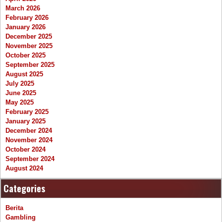
March 2026
February 2026
January 2026
December 2025
November 2025
October 2025
September 2025
August 2025
July 2025
June 2025
May 2025
February 2025
January 2025
December 2024
November 2024
October 2024
September 2024
August 2024
Categories
Berita
Gambling