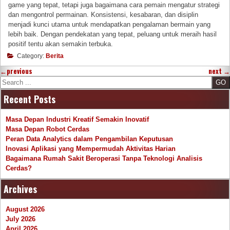
game yang tepat, tetapi juga bagaimana cara pemain mengatur strategi
dan mengontrol permainan. Konsistensi, kesabaran, dan disiplin
menjadi kunci utama untuk mendapatkan pengalaman bermain yang
lebih baik. Dengan pendekatan yang tepat, peluang untuk meraih hasil
positif tentu akan semakin terbuka.
Category:
Berita
←
previous
next
→
Search
Recent Posts
Masa Depan Industri Kreatif Semakin Inovatif
Masa Depan Robot Cerdas
Peran Data Analytics dalam Pengambilan Keputusan
Inovasi Aplikasi yang Mempermudah Aktivitas Harian
Bagaimana Rumah Sakit Beroperasi Tanpa Teknologi Analisis
Cerdas?
Archives
August 2026
July 2026
April 2026