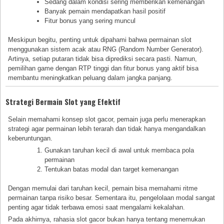
Sedang dalam kondisi sering memberikan kemenangan
Banyak pemain mendapatkan hasil positif
Fitur bonus yang sering muncul
Meskipun begitu, penting untuk dipahami bahwa permainan slot
menggunakan sistem acak atau RNG (Random Number Generator).
Artinya, setiap putaran tidak bisa diprediksi secara pasti. Namun,
pemilihan game dengan RTP tinggi dan fitur bonus yang aktif bisa
membantu meningkatkan peluang dalam jangka panjang.
Strategi Bermain Slot yang Efektif
Selain memahami konsep slot gacor, pemain juga perlu menerapkan
strategi agar permainan lebih terarah dan tidak hanya mengandalkan
keberuntungan.
Gunakan taruhan kecil di awal untuk membaca pola
permainan
Tentukan batas modal dan target kemenangan
Dengan memulai dari taruhan kecil, pemain bisa memahami ritme
permainan tanpa risiko besar. Sementara itu, pengelolaan modal sangat
penting agar tidak terbawa emosi saat mengalami kekalahan.
Pada akhirnya, rahasia slot gacor bukan hanya tentang menemukan