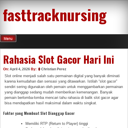
Skip
fasttracknursing
to
content
Menu
Rahasia Slot Gacor Hari Ini
On:
April 4, 2026
By:
Christian Perez
Slot online menjadi salah satu permainan digital yang banyak diminati
karena kemudahan dan sensasi yang ditawarkan. Istilah “slot gacor”
sendiri sering digunakan oleh pemain untuk menggambarkan permainan
yang dianggap sedang mudah memberikan kemenangan. Banyak
pemain berlomba-lomba mencari tahu rahasia di balik slot gacor agar
bisa mendapatkan hasil maksimal dalam waktu singkat.
Faktor yang Membuat Slot Dianggap Gacor
Memiliki RTP (Return to Player) tinggi