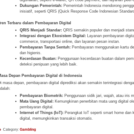
Dukungan Pemerintah:
Pemerintah Indonesia mendorong penggun
inisiatif, seperti QRIS (Quick Response Code Indonesian Standard
ren Terbaru dalam Pembayaran Digital
QRIS Menjadi Standar:
QRIS semakin populer dan menjadi stand
Integrasi dengan Ekosistem Digital:
Layanan pembayaran digital 
commerce, transportasi online, dan layanan pesan instan.
Pembayaran Tanpa Sentuh:
Pembayaran menggunakan kartu debit
dan higienis.
Kecerdasan Buatan:
Penggunaan kecerdasan buatan dalam pemba
deteksi penipuan yang lebih baik.
asa Depan Pembayaran Digital di Indonesia
i masa depan, pembayaran digital diprediksi akan semakin terintegrasi denga
dalah:
Pembayaran Biometrik:
Penggunaan sidik jari, wajah, atau ir
Mata Uang Digital:
Kemungkinan penerbitan mata uang digital o
pembayaran digital.
Internet of Things (IoT):
Perangkat IoT seperti smart home dan 
digital, memungkinkan transaksi otomatis.
Category:
Gambling