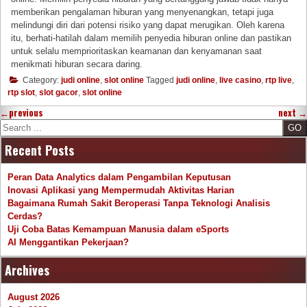
memberikan pengalaman hiburan yang menyenangkan, tetapi juga
melindungi diri dari potensi risiko yang dapat merugikan. Oleh karena
itu, berhati-hatilah dalam memilih penyedia hiburan online dan pastikan
untuk selalu memprioritaskan keamanan dan kenyamanan saat
menikmati hiburan secara daring.
Category:
judi online
,
slot online
Tagged
judi online
,
live casino
,
rtp live
,
rtp slot
,
slot gacor
,
slot online
←
previous
next
→
Search
Recent Posts
Peran Data Analytics dalam Pengambilan Keputusan
Inovasi Aplikasi yang Mempermudah Aktivitas Harian
Bagaimana Rumah Sakit Beroperasi Tanpa Teknologi Analisis
Cerdas?
Uji Coba Batas Kemampuan Manusia dalam eSports
AI Menggantikan Pekerjaan?
Archives
August 2026