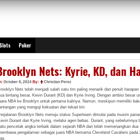
Slots
Poker
Brooklyn Nets: Kyrie, KD, dan 
n:
October 9, 2024
By:
Christian Perez
rooklyn Nets telah menjadi salah satu tim paling menarik dan penuh harapan
ua bintang besar, Kevin Durant (KD) dan Kyrie Irving. Dengan ambisi besa
uara NBA ke Brooklyn untuk pertama kalinya. Namun, meskipun memiliki bakat
antangan yang menguji kekuatan dan tekad tim.
erjalanan Brooklyn Nets menuju status Superteam dimulai pada musim panas
evin Durant dan Kyrie Irving, melalui agen bebas. Durant, yang sebelumnya 
atu pencetak angka terbaik dalam sejarah NBA dan telah memenangkan dua gel
embawa pengalaman sebagai juara NBA bersama Cleveland Cavaliers pada 201
iga.