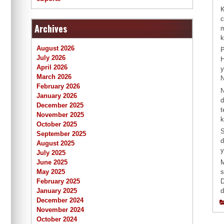
K
c
Archives
m
k
August 2026
P
July 2026
H
April 2026
y
March 2026
N
February 2026
N
January 2026
d
December 2025
t
November 2025
k
October 2025
S
September 2025
d
August 2025
y
July 2025
M
June 2025
s
May 2025
D
February 2025
d
January 2025
December 2024
November 2024
October 2024