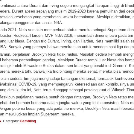
ombinasi antara Durant dan Irving segera mengangkat harapan tinggi di Br
edera. Durant absen sepanjang musim 2019-2020 karena pemulihan dari ceder
asalah kesehatan yang membatasi waktu bermainnya. Meskipun demikian, po
alangan penggemar dan analis NBA.
ada 2021, Nets semakin memperkuat status mereka sebagai Superteam de
ouston Rockets. Harden, MVP NBA 2018, menambah dimensi baru pada tim
ang luar biasa. Dengan trio Durant, Irving, dan Harden, Nets memiliki salah
BA. Banyak yang percaya bahwa mereka siap untuk mendominasi liga dan be
amun, perjalanan Brooklyn Nets tidak mulus. Masalah cedera kembali mengha
i beberapa pertandingan penting. Meskipun Durant tampil luar biasa dan ham
ersingkir oleh Milwaukee Bucks dalam seri ketat yang berakhir di Game 7. Ke
arena mereka tahu bahwa jika trio bintang mereka sehat, mereka bisa mendom
elain cedera, tim juga menghadapi tantangan eksternal, termasuk kontroversi
ivaksinasi COVID-19, yang mempengaruhi ketersediaan dan kontribusinya un
ang dimiliki tim ini, Nets terus dianggap sebagai pesaing kuat di Wilayah Timu
eskipun perjalanan mereka penuh dengan rintangan, Brooklyn Nets tetap memil
ehat dan bermain bersama dalam jangka waktu yang lebih konsisten, Nets mem
engan potensi besar yang ada pada trio mereka, Brooklyn Nets masih berada
an mewujudkan impian Superteam mereka.
Category:
Gambling