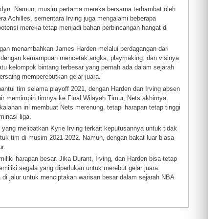
ooklyn. Namun, musim pertama mereka bersama terhambat oleh
a Achilles, sementara Irving juga mengalami beberapa
tensi mereka tetap menjadi bahan perbincangan hangat di
ngan menambahkan James Harden melalui perdagangan dari
 dengan kemampuan mencetak angka, playmaking, dan visinya
 satu kelompok bintang terbesar yang pernah ada dalam sejarah
rsaing memperebutkan gelar juara.
ntui tim selama playoff 2021, dengan Harden dan Irving absen
pir memimpin timnya ke Final Wilayah Timur, Nets akhirnya
kalahan ini membuat Nets merenung, tetapi harapan tetap tinggi
inasi liga.
 yang melibatkan Kyrie Irving terkait keputusannya untuk tidak
tuk tim di musim 2021-2022. Namun, dengan bakat luar biasa
r.
iki harapan besar. Jika Durant, Irving, dan Harden bisa tetap
iliki segala yang diperlukan untuk merebut gelar juara.
 di jalur untuk menciptakan warisan besar dalam sejarah NBA