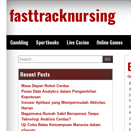
Skip
fasttracknursing
to
content
Gambling
Sportbooks
Live Casino
Online Games
Search
Recent Posts
O
B
Masa Depan Robot Cerdas
d
Peran Data Analytics dalam Pengambilan
j
Keputusan
t
Inovasi Aplikasi yang Mempermudah Aktivitas
P
Harian
K
Bagaimana Rumah Sakit Beroperasi Tanpa
s
Teknologi Analisis Cerdas?
m
Uji Coba Batas Kemampuan Manusia dalam
l
eSports