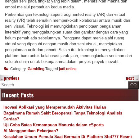
dengan seni pada tingkat yang lebih dalam, menafsirkan makna dan
emosi melalui perpaduan kedua media.
Perkembangan teknologi seperti augmented reality (AR) dan virtual
reality (VR) telah semakin memperkokoh kolaborasi antara musik dan
seni visual. Teknologi ini memungkinkan penciptaan pengalaman
interaktif yang menggabungkan suara dan gambar dengan cara yang
belum pernah ada sebelumnya. Pengguna dapat menjelajahi ruang
virtual yang dipenuhi dengan musik dan seni visual, menciptakan
pengalaman unik dan pribadi. Selain itu, teknologi ini menyediakan
platform baru untuk kolaborasi jarak jauh, memungkinkan seniman dari
seluruh dunia untuk bekerja sama dalam proyek-proyek inovatif.
Category:
Gambling
Tagged
judi online
←
previous
next
→
Search
Recent Posts
Inovasi Aplikasi yang Mempermudah Aktivitas Harian
Bagaimana Rumah Sakit Beroperasi Tanpa Teknologi Analisis
Cerdas?
Uji Coba Batas Kemampuan Manusia dalam eSports
AI Menggantikan Pekerjaan?
Kesalahan Umum Pemula Saat Bermain Di Platform Slot777 Resmi