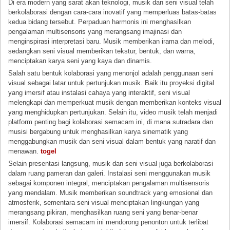
Di era modern yang sarat akan teknologi, musik dan seni visual telah
berkolaborasi dengan cara-cara inovatif yang memperluas batas-batas
kedua bidang tersebut. Perpaduan harmonis ini menghasilkan
pengalaman multisensoris yang merangsang imajinasi dan
menginspirasi interpretasi baru. Musik memberikan irama dan melodi,
sedangkan seni visual memberikan tekstur, bentuk, dan warna,
menciptakan karya seni yang kaya dan dinamis.
Salah satu bentuk kolaborasi yang menonjol adalah penggunaan seni
visual sebagai latar untuk pertunjukan musik. Baik itu proyeksi digital
yang imersif atau instalasi cahaya yang interaktif, seni visual
melengkapi dan memperkuat musik dengan memberikan konteks visual
yang menghidupkan pertunjukan. Selain itu, video musik telah menjadi
platform penting bagi kolaborasi semacam ini, di mana sutradara dan
musisi bergabung untuk menghasilkan karya sinematik yang
menggabungkan musik dan seni visual dalam bentuk yang naratif dan
menawan.
togel
Selain presentasi langsung, musik dan seni visual juga berkolaborasi
dalam ruang pameran dan galeri. Instalasi seni menggunakan musik
sebagai komponen integral, menciptakan pengalaman multisensoris
yang mendalam. Musik memberikan soundtrack yang emosional dan
atmosferik, sementara seni visual menciptakan lingkungan yang
merangsang pikiran, menghasilkan ruang seni yang benar-benar
imersif. Kolaborasi semacam ini mendorong penonton untuk terlibat